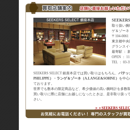
SEEKER
取り扱い腕
ゲ＆ゾーネ
〒104-0061
東京都中央区
グランスイ
最寄駅 ：
OPEN ： 
TEL ： 03-
SEEKERS SELECT 銀座本店では買い取りはもちろん、
パテッ
PHILIPPE）・ランゲ＆ゾーネ（A.LANGE&SOHNE）
を中心
ております。
世界でも数本の限定商品など、希少価値の高い腕時計を多数
買い取りに際に店舗にお越しになったときは、是非取り扱っ
さい。
＞＞SEEKERS SE