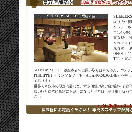
SEEKER
取り扱い腕
ゲ＆ゾーネ
〒104-0061
東京都中央区
グランスイ
最寄駅 ：
OPEN ： 
TEL ： 03-
SEEKERS SELECT 銀座本店では買い取りはもちろん、
パテッ
PHILIPPE）・ランゲ＆ゾーネ（A.LANGE&SOHNE）
を中心
ております。
世界でも数本の限定商品など、希少価値の高い腕時計を多数
買い取りに際に店舗にお越しになったときは、是非取り扱っ
さい。
＞＞SEEKERS SE