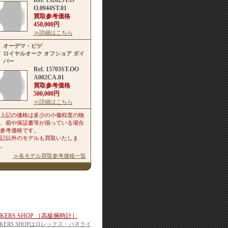
Ref. 15202ST.O
O.0944ST.01
買取参考価格
450,000円
≫詳細はこちら
オーデマ・ピゲ
ロイヤルオーク オフショア ダイ
バー
Ref. 15703ST.OO
A002CA.01
買取参考価格
500,000円
≫詳細はこちら
上記の価格は多少の小傷程度の物
、箱や保証書等が揃っている場合
参考価格です。
記以外のモデルも買取いたしま
。
≫各モデル買取参考価格一覧
EKERS SHOP ［高級腕時計］
EKERS SHOPはロレックス・パネライ