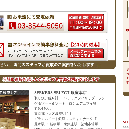
※
で
の
上
す
SEEKERS SELECT 銀座本店
取り扱い腕時計 ： パテックフィリップ・ラン
ゲ＆ゾーネ＆ゾーネ・ロジェデュブイ等
〒104-0061
東京都中央区銀座8-16-1
グランスイート銀座レスティモナーク1F
SE
最寄駅 ： 新橋駅・東銀座駅・築地市場駅
SE