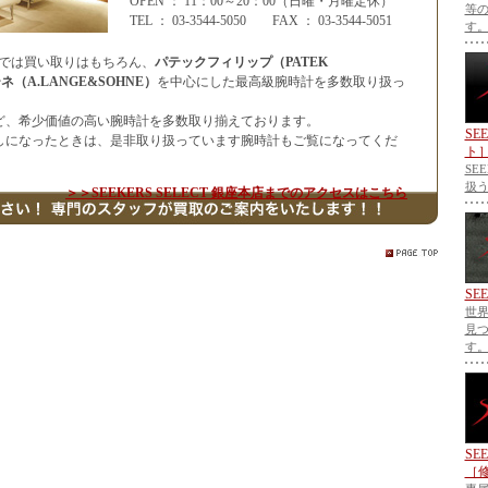
OPEN ： 11：00～20：00（日曜・月曜定休）
等
TEL ： 03-3544-5050 FAX ： 03-3544-5051
す
銀座本店では買い取りはもちろん、
パテックフィリップ（PATEK
ネ（A.LANGE&SOHNE）
を中心にした最高級腕時計を多数取り扱っ
ど、希少価値の高い腕時計を多数取り揃えております。
SE
しになったときは、是非取り扱っています腕時計もご覧になってくだ
ト
SE
扱
＞＞SEEKERS SELECT 銀座本店までのアクセスはこちら
SE
世
見
す
SE
［