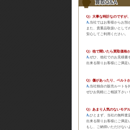
Q）大事な時計なのですが
A.
当社ではお客様からお預
また、貴重品取扱いとして
安心してご利用ください。
Q）他で聞いたら買取価格
A.
ぜひ、他社でのお見積書
出来る限りお客様にご満足
Q）傷があったり、ベルト
A.
当社独自の販売ルートを
ぜひお気軽にご相談下さい
Q）あまり人気のないモデ
A.
ひとまず、当社の無料査
出来る限りお客様にご満足
もし、ご納得いただけない