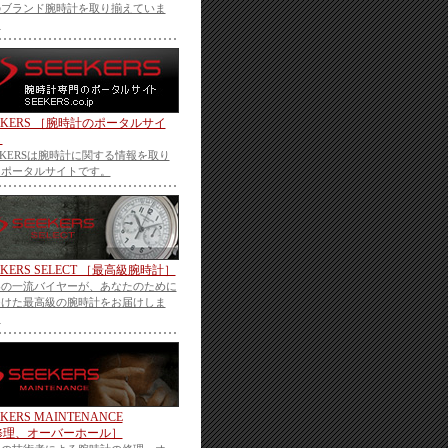
のブランド腕時計を取り揃えていま
。
EKERS ［腕時計のポータルサイ
］
EKERSは腕時計に関する情報を取り
うポータルサイトです。
EKERS SELECT ［最高級腕時計］
界の一流バイヤーが、あなたのために
つけた最高級の腕時計をお届けしま
。
EKERS MAINTENANCE
修理、オーバーホール］